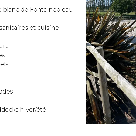
 blanc de Fontainebleau
anitaires et cuisine
urt
es
els
ades
docks hiver/été