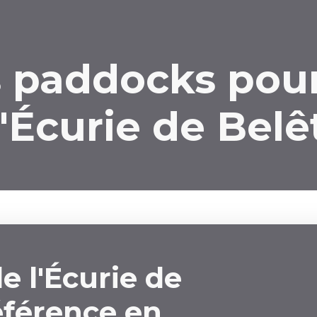
s paddocks pou
'Écurie de Belê
e l'Écurie de
éférence en